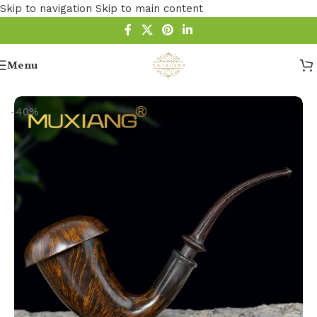
Skip to navigation
Skip to main content
Menu
Startseite
/
Pfeife
/
Calabash Pfeife
-40%