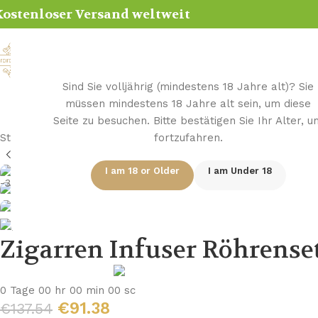
ostenloser Versand weltweit
Hom
Sind Sie volljährig (mindestens 18 Jahre alt)? Sie
müssen mindestens 18 Jahre alt sein, um diese
Seite zu besuchen. Bitte bestätigen Sie Ihr Alter, u
Startseite
/
Zigarren Infuser
/
Zigarren Infuser Röhrenset
fortzufahren.
I am 18 or Older
I am Under 18
-34%
Zigarren Infuser Röhrense
0
Tage
00
hr
00
min
00
sc
€
91.38
€
137.54