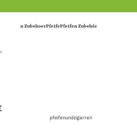
e
Zigarren Zubehoer
Pfeife
Pfeifen Zubehör
m
t