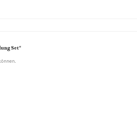
lung Set“
können.