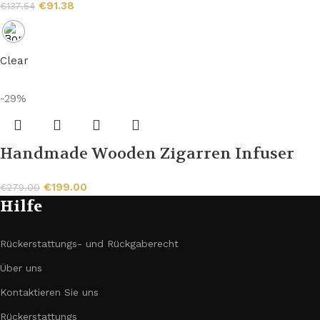
€
91.38
€
137.54
Clear
-29%
Handmade Wooden Zigarren Infuser
€
199.00
€
279.00
Hilfe
Rückerstattungs- und Rückgaberecht
Über uns
Kontaktieren Sie uns
Rückerstattungs