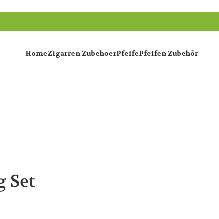
Home
Zigarren Zubehoer
Pfeife
Pfeifen Zubehör
g Set