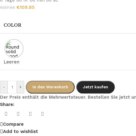
0
Tage
00
hr
00
min
00
sc
€
109.85
€
137.54
COLOR
Leeren
-
+
In den Warenkorb
Jetzt kaufen
Der Preis enthält die Mehrwertsteuer. Bestellen Sie jetzt
Share:
Compare
Add to wishlist