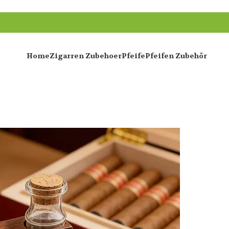
Home
Zigarren Zubehoer
Pfeife
Pfeifen Zubehör