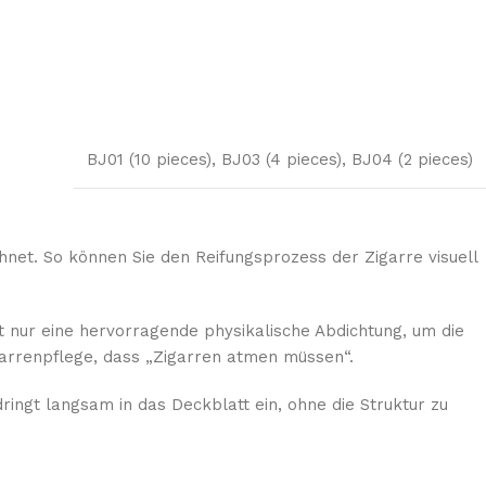
BJ01 (10 pieces)
,
BJ03 (4 pieces)
,
BJ04 (2 pieces)
net. So können Sie den Reifungsprozess der Zigarre visuell
t nur eine hervorragende physikalische Abdichtung, um die
garrenpflege, dass „Zigarren atmen müssen“.
ringt langsam in das Deckblatt ein, ohne die Struktur zu