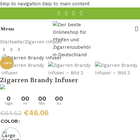
Skip to navigation
Skip to main content
Menu
Startseite
/
Zigarren Infuser
-29%
Zigarren Brandy Infuser
0
00
00
00
Tage
Hr
Min
Sc
€
46.06
€
64.52
COLOR