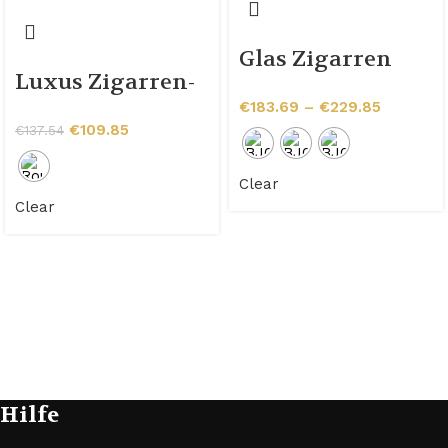
Glas Zigarren
Luxus Zigarren-
Infuser
Veredelung Set
€
183.69
–
€
229.85
€
109.85
€
137.54
Clear
Clear
Hilfe