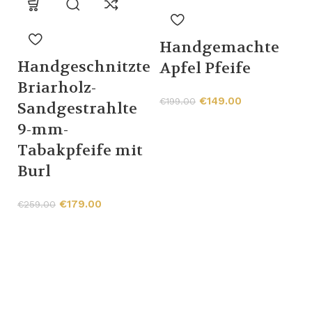
Handgemachte
Handgeschnitzte
Apfel Pfeife
Briarholz-
€
149.00
€
199.00
Sandgestrahlte
T
9-mm-
P
Tabakpfeife mit
Burl
€
€
179.00
€
259.00
C