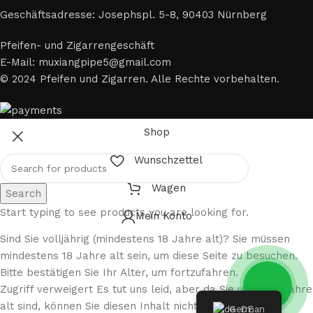
Geschäftsadresse: Josephspl. 5-8, 90403 Nürnberg
Pfeifen- und Zigarrengeschäft
E-Mail: muxiangpipe5@gmail.com
© 2024 Pfeifen und Zigarren. Alle Rechte vorbehalten.
Shop
Wunschzettel
Wagen
Search
Start typing to see products you are looking for.
Mein Konto
Sind Sie volljährig (mindestens 18 Jahre alt)? Sie müssen
mindestens 18 Jahre alt sein, um diese Seite zu besuchen.
Bitte bestätigen Sie Ihr Alter, um fortzufahren.
Zugriff verweigert Es tut uns leid, aber da Sie unter 18 Jahre
alt sind, können Sie diesen Inhalt nicht aufrufen.
German