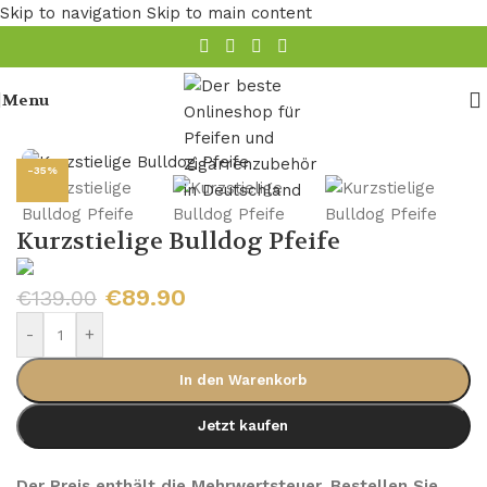
Skip to navigation
Skip to main content
Menu
Startseite
/
Pfeife
/
Holz Pfeife
/
Bruyere Pfeifen
-35%
Kurzstielige Bulldog Pfeife
€
89.90
€
139.00
-
+
In den Warenkorb
Jetzt kaufen
Der Preis enthält die Mehrwertsteuer. Bestellen Sie