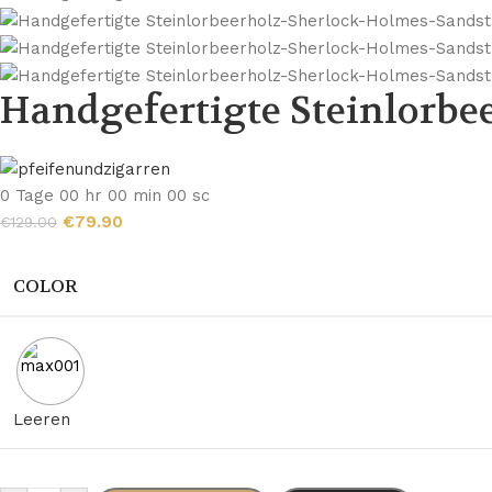
Handgefertigte Steinlorbe
0
Tage
00
hr
00
min
00
sc
€
79.90
€
129.00
COLOR
Leeren