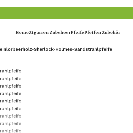
Home
Zigarren Zubehoer
Pfeife
Pfeifen Zubehör
einlorbeerholz-Sherlock-Holmes-Sandstrahlpfeife