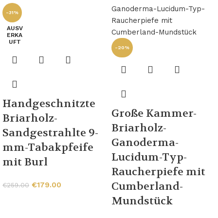
-31%
AUSV
ERKA
UFT
-20%
Handgeschnitzte
Große Kammer-
Briarholz-
Briarholz-
Sandgestrahlte 9-
Ganoderma-
mm-Tabakpfeife
Lucidum-Typ-
mit Burl
Raucherpiefe mit
Cumberland-
€
179.00
€
259.00
Mundstück