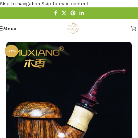
Skip to navigation
Skip to main content
Menu
Startseite
/
Pfeife
/
Holz Pfeife
/
Bruyere Pfeifen
-22%