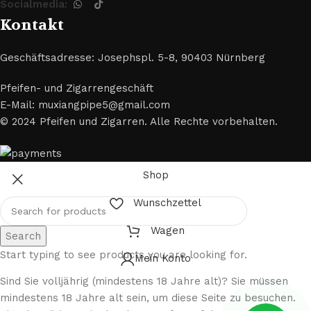
Socialmedia:
Kontakt
Geschäftsadresse: Josephspl. 5-8, 90403 Nürnberg
Pfeifen- und Zigarrengeschäft
E-Mail: muxiangpipe5@gmail.com
© 2024 Pfeifen und Zigarren. Alle Rechte vorbehalten.
Shop
Wunschzettel
Wagen
Search
Start typing to see products you are looking for.
Mein Konto
Sind Sie volljährig (mindestens 18 Jahre alt)? Sie müssen
mindestens 18 Jahre alt sein, um diese Seite zu besuchen.