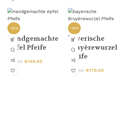
-25%
-25%
Handgemachte
bayerische
Apfel Pfeife
Bruyèrewurzel
Pfeife
€
149.00
€
199.00
€
179.00
€
239.00
-
H
B
D
P
€