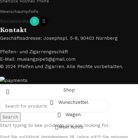
Sherlock Holmes Pfeife
Meerschaumpfeife
Socialmedia:
Kontakt
Geschäftsadresse: Josephspl. 5-8, 90403 Nürnberg
Pfeifen- und Zigarrengeschäft
E-Mail: muxiangpipe5@gmail.com
© 2024 Pfeifen und Zigarren. Alle Rechte vorbehalten.
Shop
Wunschzettel
Wagen
Search
Start typing to see products you are looking for.
Mein Konto
Sind Sie volljährig (mindestens 18 Jahre alt)? Sie müssen