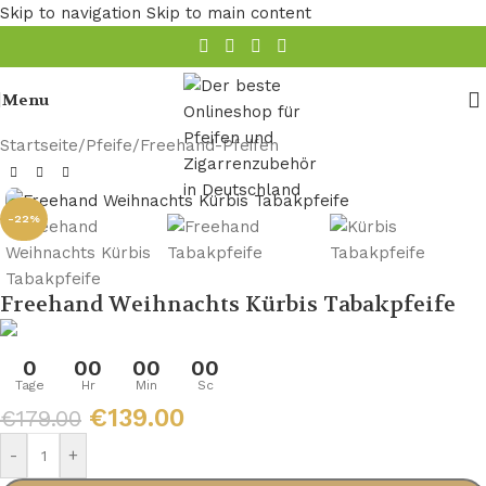
Skip to navigation
Skip to main content
Menu
Startseite
/
Pfeife
/
Freehand-Pfeifen
-22%
Freehand Weihnachts Kürbis Tabakpfeife
0
00
00
00
Tage
Hr
Min
Sc
€
139.00
€
179.00
-
+