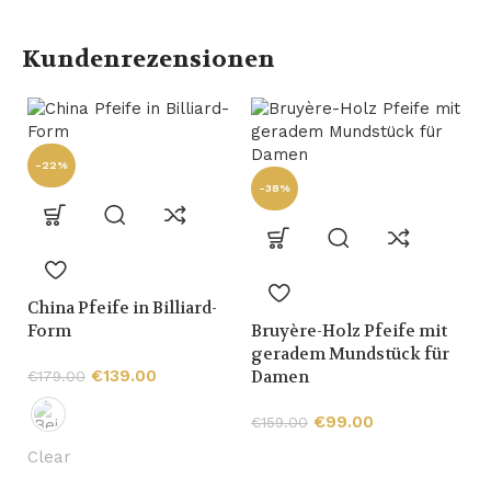
Kundenrezensionen
-22%
-38%
China Pfeife in Billiard-
Form
Bruyère-Holz Pfeife mit
-
geradem Mundstück für
€
139.00
Damen
€
179.00
€
99.00
€
159.00
Clear
K