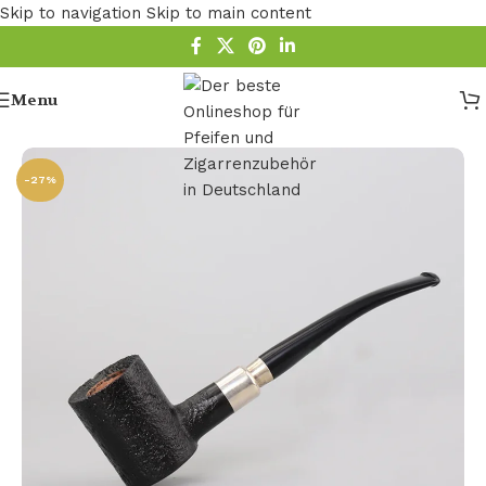
Skip to navigation
Skip to main content
Menu
Startseite
/
Pfeife
/
Holz Pfeife
/
Bruyere Pfeifen
-27%