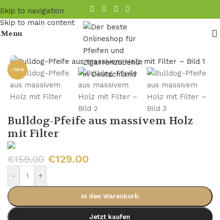
Skip to navigation
Skip to main content
Menu
Startseite
/
Pfeife
/
Bulldog Pfeife
-19%
Bulldog-Pfeife aus massivem Holz
mit Filter
€
129.00
€
159.00
-
+
In den Warenkorb
Jetzt kaufen