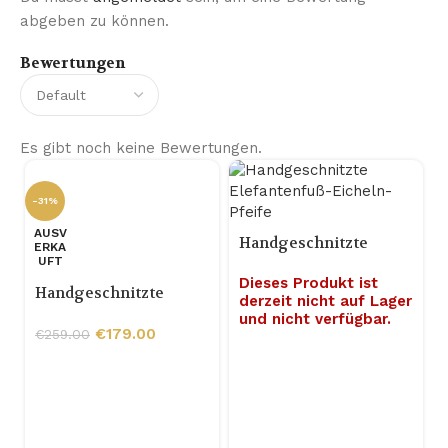
abgeben zu können.
Bewertungen
Es gibt noch keine Bewertungen.
-31%
AUSV
Handgeschnitzte
ERKA
UFT
Elefantenfuß-Eicheln-
Dieses Produkt ist
Pfeife
Handgeschnitzte
derzeit nicht auf Lager
Briarholz-
und nicht verfügbar.
Sandgestrahlte 9-mm-
€
179.00
€
259.00
Tabakpfeife mit Burl