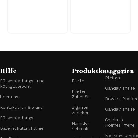
Hilfe
Produktkategorien
Freehand-
Pfeifen
Rückerstattungs- und
Pfeife
Rückgaberecht
Gandalf Pfeife
Pfeifen
Über uns
Zubehör
Bruyere Pfeifen
Kontaktieren Sie uns
Zigarren
Gandalf Pfeife
zubehör
Rückerstattungs
Sherlock
Humidor
Holmes Pfeife
Datenschutzrichtlinie
Schrank
Meerschaumpfe