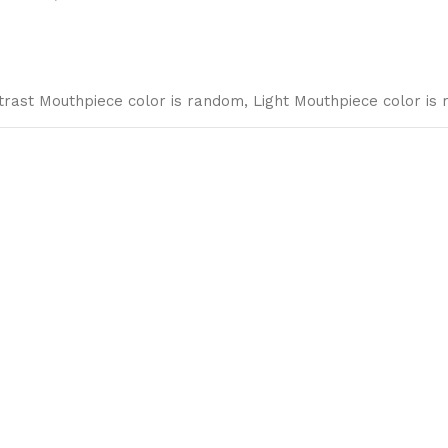
trast Mouthpiece color is random
,
Light Mouthpiece color is