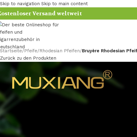
Skip to navigation
Skip to main content
ostenloser Versand weltweit
Startseite
/
Pfeife
/
Rhodesian Pfeifen
/
Bruyère Rhodesian Pfei
Zurück zu den Produkten