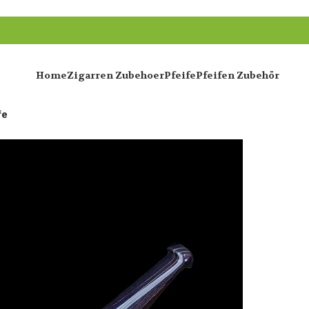
Home
Zigarren Zubehoer
Pfeife
Pfeifen Zubehör
fe