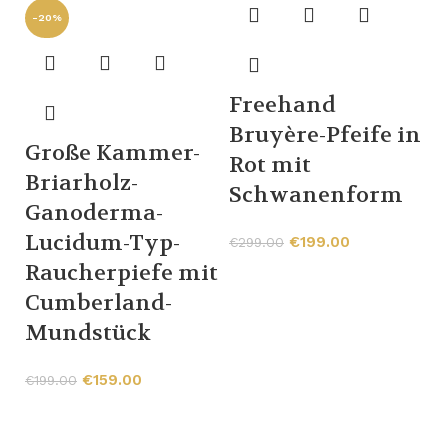
-20%
-
Freehand
Bruyère-Pfeife in
Große Kammer-
Rot mit
Briarholz-
Schwanenform
Ganoderma-
b
Lucidum-Typ-
€
199.00
€
299.00
B
Raucherpiefe mit
P
Cumberland-
Mundstück
€
€
159.00
€
199.00