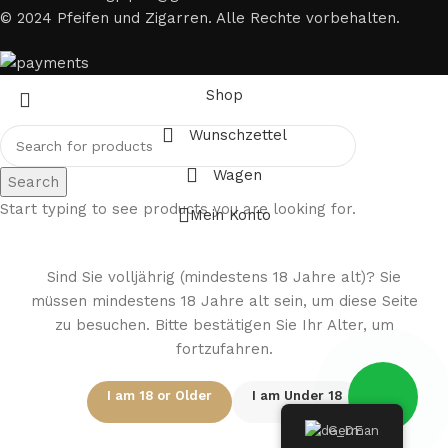
© 2024 Pfeifen und Zigarren. Alle Rechte vorbehalten.
Shop
Wunschzettel
Wagen
Search
Start typing to see products you are looking for.
Mein Konto
Sind Sie volljährig (mindestens 18 Jahre alt)? Sie
müssen mindestens 18 Jahre alt sein, um diese Seite
zu besuchen. Bitte bestätigen Sie Ihr Alter, um
fortzufahren.
I am 18 or Older
I am Under 18
German