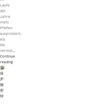
Laufe
der
Jahre
mehr
Pfeifen
ausprobiert,
als
Sie
vermut...
Continue
reading
保
罗·
施
密
特