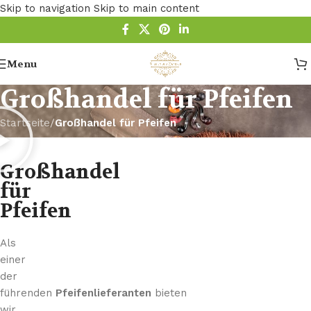
Skip to navigation
Skip to main content
Menu
Großhandel für Pfeifen
Startseite
/
Großhandel für Pfeifen
Großhandel
für
Pfeifen
Als
einer
der
führenden
Pfeifenlieferanten
bieten
wir