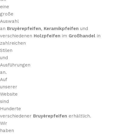
eine
große
Auswahl
an
Bruyèrepfeifen
,
Keramikpfeifen
und
verschiedenen
Holzpfeifen
im
Großhandel
in
zahlreichen
Stilen
und
Ausführungen
an.
Auf
unserer
Website
sind
Hunderte
verschiedener
Bruyèrepfeifen
erhältlich.
Wir
haben