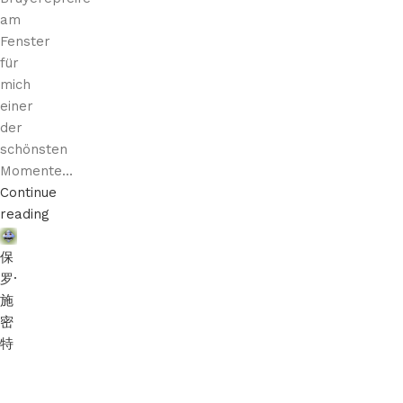
am
Fenster
für
mich
einer
der
schönsten
Momente...
Continue
reading
保
罗·
施
密
特