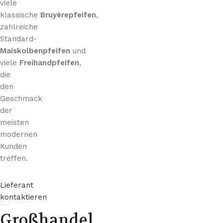
viele
klassische
Bruyèrepfeifen
,
zahlreiche
Standard-
Maiskolbenpfeifen
und
viele
Freihandpfeifen
,
die
den
Geschmack
der
meisten
modernen
Kunden
treffen.
Lieferant
kontaktieren
Großhandel