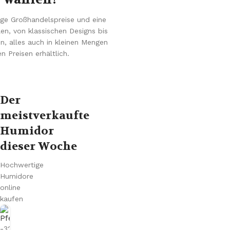
l
c
z
k
ge Großhandelspreise und eine
p
P
en, von klassischen Designs bis
f
f
, alles auch in kleinen Mengen
e
e
n Preisen erhältlich.
i
i
f
f
e
e
Der
meistverkaufte
Humidor
dieser Woche
Hochwertige
Humidore
online
kaufen
-32%