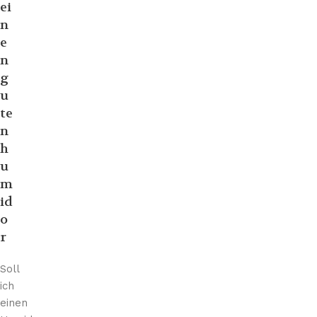
ei
n
e
n
g
u
te
n
h
u
m
id
o
r
Soll
ich
einen