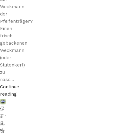
Weckmann
der
Pfeifenträger?
Einen
frisch
gebackenen
Weckmann
(oder
Stutenkerl)
zu
nasc...
Continue
reading
保
罗·
施
密