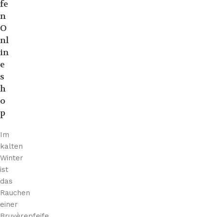
fe
n
O
nl
in
e
s
h
o
p
Im
kalten
Winter
ist
das
Rauchen
einer
Bruyèrepfeife