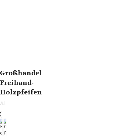
dass
unsere
Großhandelspreise
für
Bruyèrepfeifen
nicht
teuer
sind!
Großhandel
Freihand-
Holzpfeifen
Alle
Meerschaumpfeife
Bruyere Pfeifen
Handgefertigte