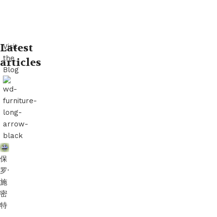
i
n
e
t
Calabash
Latest
Visit
Pfeife
the
articles
Blog
保
罗·
施
密
特