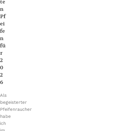
te
n
Pf
ei
fe
n
fü
r
2
0
2
6
Als
begeisterter
Pfeifenraucher
habe
ich
im