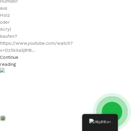
Humidor
aus
Holz
oder
Acryl
kaufen?
https://www.youtube.com/watch?
v=Dz5kXaSj918...
Continue
reading
German
保