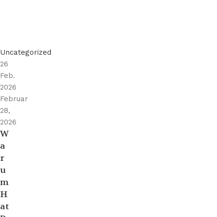
Uncategorized
26
Feb.
2026
Februar
28,
2026
W
a
r
u
m
H
at