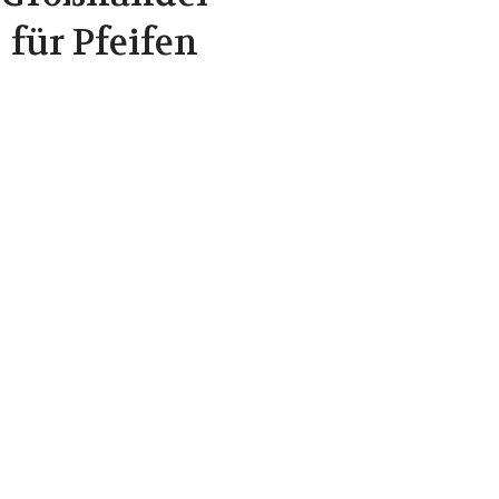
für Pfeifen
Aus
welchem
Material
werden die
Pfeifen
hergestellt,
die wir im
Großhandel
anbieten?​