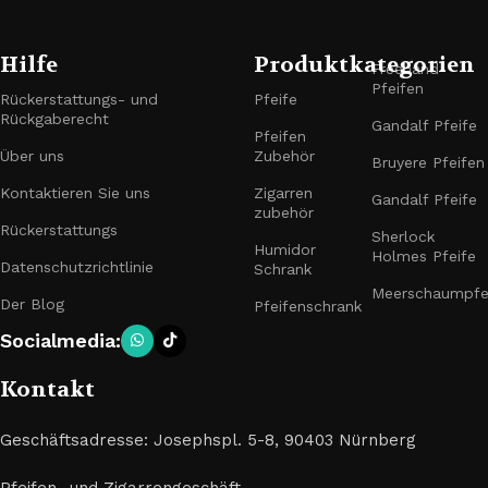
Hilfe
Produktkategorien
Freehand-
Pfeifen
Rückerstattungs- und
Pfeife
Rückgaberecht
Gandalf Pfeife
Pfeifen
Über uns
Zubehör
Bruyere Pfeifen
Kontaktieren Sie uns
Zigarren
Gandalf Pfeife
zubehör
Rückerstattungs
Sherlock
Humidor
Holmes Pfeife
Datenschutzrichtlinie
Schrank
Meerschaumpfe
Der Blog
Pfeifenschrank
Socialmedia:
Kontakt
Geschäftsadresse: Josephspl. 5-8, 90403 Nürnberg
Pfeifen- und Zigarrengeschäft