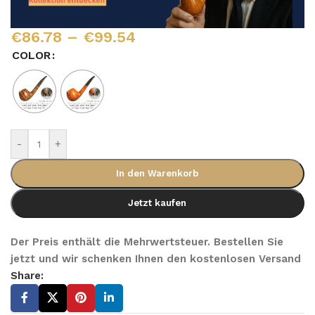
€
86.78
–
€
99.54
COLOR
-
+
In den Warenkorb
Jetzt kaufen
Der Preis enthält die Mehrwertsteuer. Bestellen Sie
jetzt und wir schenken Ihnen den kostenlosen Versand
Share: