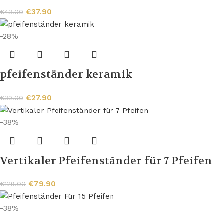
€
37.90
€
43.00
-28%
pfeifenständer keramik
€
27.90
€
39.00
-38%
Vertikaler Pfeifenständer für 7 Pfeifen
€
79.90
€
129.00
-38%