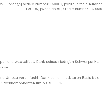
S-WB
,
[orange] article number FA0007
,
[white] article number
FA0105
,
[Wood color] article number FA0060
 kipp- und wackelfest. Dank seines niedrigen Schwerpunkts,
heken.
und Umbau vereinfacht. Dank seiner modularen Basis ist er
er Steckkomponenten um bis zu 50 %.