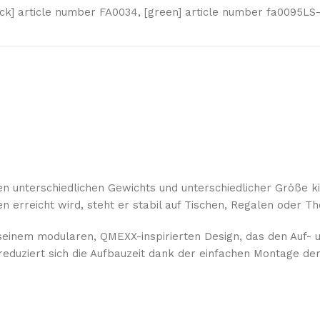
ack] article number FA0034
,
[green] article number fa0095L
ifen unterschiedlichen Gewichts und unterschiedlicher Größe
n erreicht wird, steht er stabil auf Tischen, Regalen oder T
 seinem modularen, QMEXX-inspirierten Design, das den Auf- 
reduziert sich die Aufbauzeit dank der einfachen Montage d