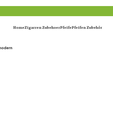
Home
Zigarren Zubehoer
Pfeife
Pfeifen Zubehör
modern