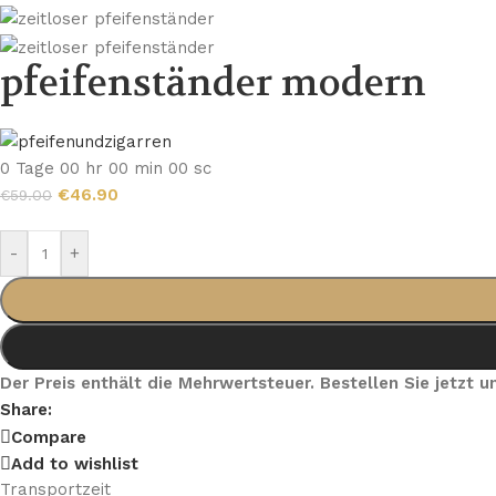
pfeifenständer modern
0
Tage
00
hr
00
min
00
sc
€
46.90
€
59.00
-
+
Der Preis enthält die Mehrwertsteuer. Bestellen Sie jetzt
Share:
Compare
Add to wishlist
Transportzeit