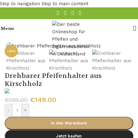
Skip to navigation
Skip to main content
Menu
Startseite
/
Pfeifen Zubehör
/
Pfeifenständer
-25%
Drehbarer Pfeifenhalter aus
Kirschholz
€
149.00
€
199.00
-
+
In den Warenkorb
Jetzt kaufen