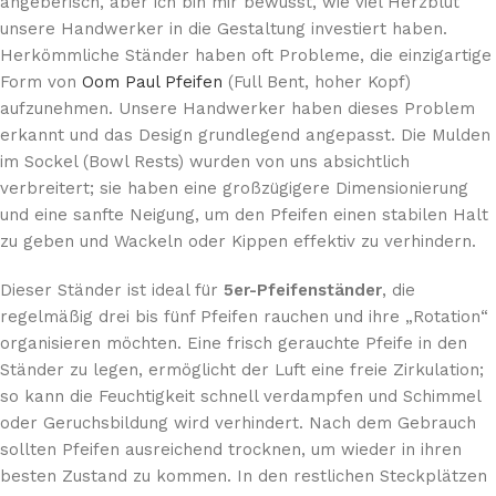
angeberisch, aber ich bin mir bewusst, wie viel Herzblut
unsere Handwerker in die Gestaltung investiert haben.
Herkömmliche Ständer haben oft Probleme, die einzigartige
Form von
Oom Paul Pfeifen
(Full Bent, hoher Kopf)
aufzunehmen. Unsere Handwerker haben dieses Problem
erkannt und das Design grundlegend angepasst. Die Mulden
im Sockel (Bowl Rests) wurden von uns absichtlich
verbreitert; sie haben eine großzügigere Dimensionierung
und eine sanfte Neigung, um den Pfeifen einen stabilen Halt
zu geben und Wackeln oder Kippen effektiv zu verhindern.
Dieser Ständer ist ideal für
5er-Pfeifenständer
, die
regelmäßig drei bis fünf Pfeifen rauchen und ihre „Rotation“
organisieren möchten. Eine frisch gerauchte Pfeife in den
Ständer zu legen, ermöglicht der Luft eine freie Zirkulation;
so kann die Feuchtigkeit schnell verdampfen und Schimmel
oder Geruchsbildung wird verhindert. Nach dem Gebrauch
sollten Pfeifen ausreichend trocknen, um wieder in ihren
besten Zustand zu kommen. In den restlichen Steckplätzen