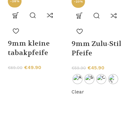
-28%
-23%
9mm kleine
9mm Zulu-Stil
tabakpfeife
Pfeife
-
€
49.90
€
69.00
€
45.90
€
59.90
Clear
K
m
P
g
€