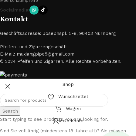
Meerschaumpfeife
Socialmedia:
Kontakt
Geschäftsadresse: Josephspl. 5-8, 90403 Nürnberg
Pfeifen- und Zigarrengeschäft
E-Mail: muxiangpipe5@gmail.com
© 2024 Pfeifen und Zigarren. Alle Rechte vorbehalten.
Shop
Wunschzettel
Wagen
Search
Start typing to see products you are looking for.
Mein Konto
Sind Sie volljährig (mindestens 18 Jahre alt)? Sie müssen