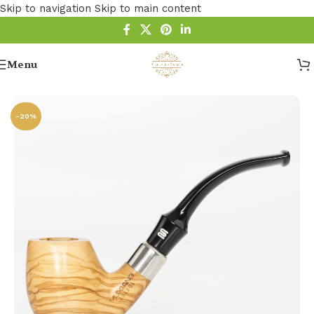
Skip to navigation
Skip to main content
Menu
Startseite
/
Pfeife
/
Holz Pfeife
/
Olivenholz Pfeifen
-20%