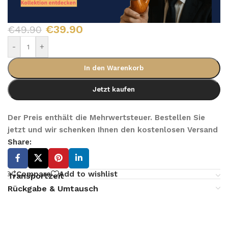
€
39.90
€
49.90
-
+
In den Warenkorb
Jetzt kaufen
Der Preis enthält die Mehrwertsteuer. Bestellen Sie
jetzt und wir schenken Ihnen den kostenlosen Versand
Share:
Compare
Add to wishlist
Transportzeit
Rückgabe & Umtausch