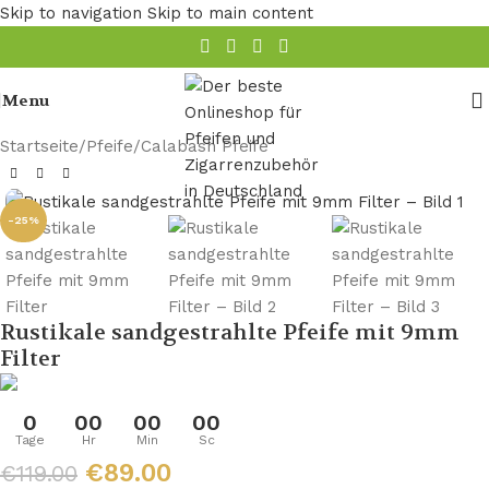
Skip to navigation
Skip to main content
Menu
Startseite
/
Pfeife
/
Calabash Pfeife
-25%
Rustikale sandgestrahlte Pfeife mit 9mm
Filter
0
00
00
00
Tage
Hr
Min
Sc
€
89.00
€
119.00