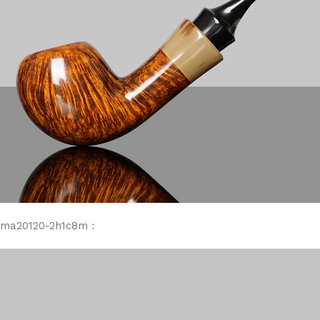
ma20120-2h1c8m：