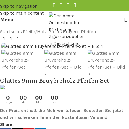
Skip to navigation
Skip to main content
Menu
Startseite
/
Pfeife
/
Holz Pfeife
/
Bruyere Pfeifen
Glattes 9mm Bruyèreholz-Pfeifen-Set
0
00
00
00
Tage
Hr
Min
Sc
Der Preis enthält die Mehrwertsteuer. Bestellen Sie jetzt
und wir schenken Ihnen den kostenlosen Versand
Share: