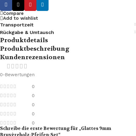
Compare
Add to wishlist
Transportzeit
Rückgabe & Umtausch
Produktdetails
Produktbeschreibung
Kundenrezensionen
0-Bewertungen
0
0
0
0
0
Schreibe die erste Bewertung für „Glattes 9mm
Bruyèreholz-Pfeifen-Set“