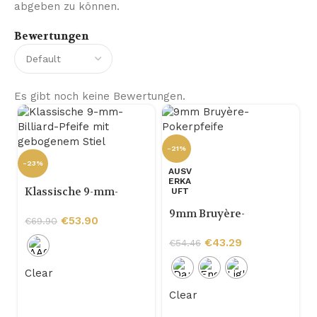
abgeben zu können.
Bewertungen
Es gibt noch keine Bewertungen.
-21%
-23%
AUSV
ERKA
Klassische 9-mm-
UFT
Billiard-Pfeife mit
9mm Bruyère-
gebogenem Stiel
€
53.90
€
69.90
Pokerpfeife
€
43.29
€
54.46
-
Clear
Clear