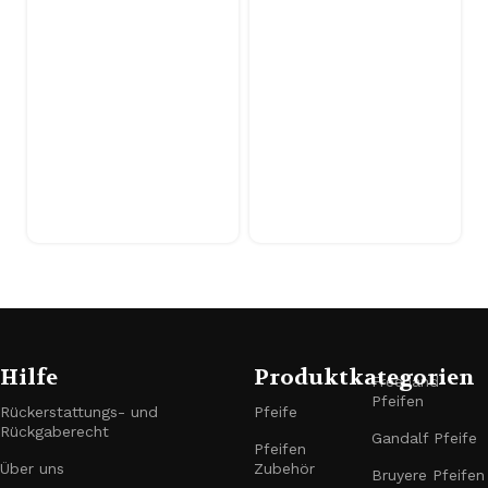
Hilfe
Produktkategorien
Freehand-
Pfeifen
Rückerstattungs- und
Pfeife
Rückgaberecht
Gandalf Pfeife
Pfeifen
Über uns
Zubehör
Bruyere Pfeifen