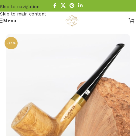
Skip to navigation
Skip to main content
Menu
Startseite
/
Pfeife
/
Holz Pfeife
/
Olivenholz Pfeifen
-23%