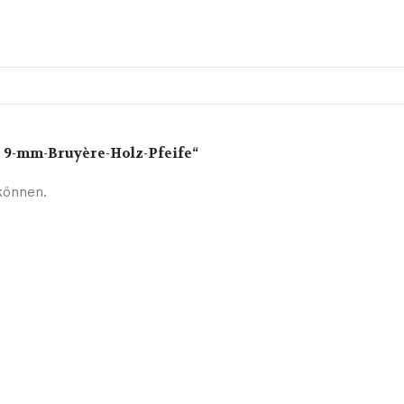
e 9-mm-Bruyère-Holz-Pfeife“
können.