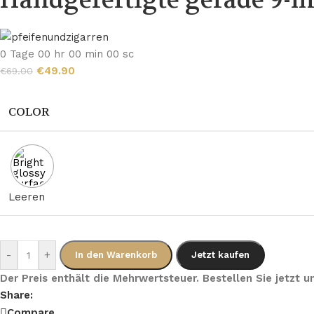
Handgefertigte gerade 9-m
0
Tage
00
hr
00
min
00
sc
€
49.90
€
69.00
COLOR
Leeren
-
+
In den Warenkorb
Jetzt kaufen
Der Preis enthält die Mehrwertsteuer. Bestellen Sie jetzt
Share:
Compare