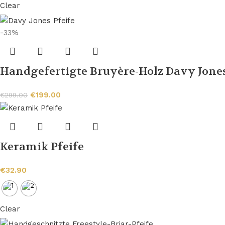
Clear
-33%
Handgefertigte Bruyère-Holz Davy Jones
€
199.00
€
299.00
Keramik Pfeife
€
32.90
Clear