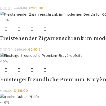
€
239.00
€
359.00
-33%
Freistehender Zigarrenschrank im mode
€
240.54
€
359.99
-15%
Einsteigerfreundliche Premium-Bruyèr
€
169.00
€
199.00
-46%