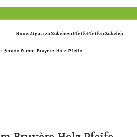
Home
Zigarren Zubehoer
Pfeife
Pfeifen Zubehör
e gerade 9-mm-Bruyère-Holz-Pfeife