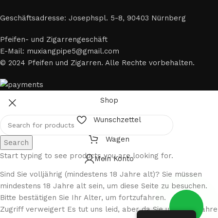
Geschäftsadresse: Josephspl. 5-8, 90403 Nürnberg
Pfeifen- und Zigarrengeschäft
E-Mail: muxiangpipe5@gmail.com
© 2024 Pfeifen und Zigarren. Alle Rechte vorbehalten.
Shop
Wunschzettel
Wagen
Search
Start typing to see products you are looking for.
Mein Konto
Sind Sie volljährig (mindestens 18 Jahre alt)? Sie müssen
mindestens 18 Jahre alt sein, um diese Seite zu besuchen.
Bitte bestätigen Sie Ihr Alter, um fortzufahren.
Zugriff verweigert Es tut uns leid, aber da Sie unter 18 Jahre