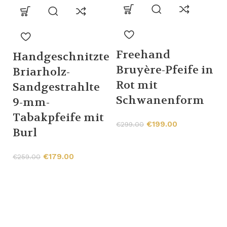
-
Freehand
Handgeschnitzte
Bruyère-Pfeife in
Briarholz-
Rot mit
Sandgestrahlte
Schwanenform
9-mm-
b
Tabakpfeife mit
€
199.00
€
299.00
B
Burl
P
€
179.00
€
259.00
€