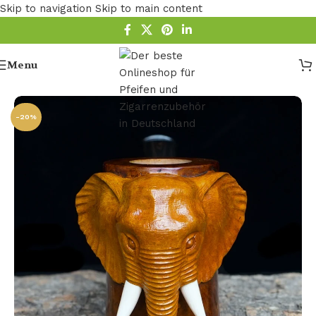
Skip to navigation
Skip to main content
Menu
Startseite
/
Pfeife
/
Freehand-Pfeifen
-20%