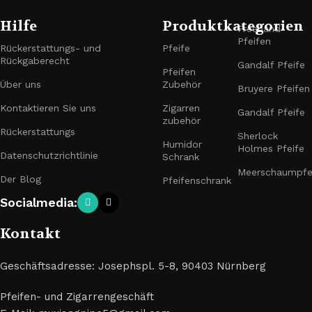
Hilfe
Produktkategorien
Freehand-
Pfeifen
Rückerstattungs- und
Pfeife
Rückgaberecht
Gandalf Pfeife
Pfeifen
Über uns
Zubehör
Bruyere Pfeifen
Kontaktieren Sie uns
Zigarren
Gandalf Pfeife
zubehör
Rückerstattungs
Sherlock
Humidor
Holmes Pfeife
Datenschutzrichtlinie
Schrank
Meerschaumpfe
Der Blog
Pfeifenschrank
Socialmedia:
Kontakt
Geschäftsadresse: Josephspl. 5-8, 90403 Nürnberg
Pfeifen- und Zigarrengeschäft