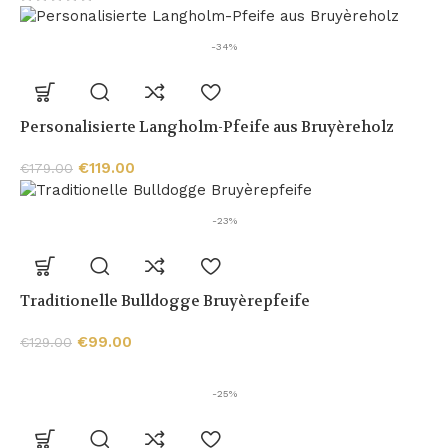
-34%
Personalisierte Langholm-Pfeife aus Bruyèreholz
€
119.00
€
179.00
-23%
Traditionelle Bulldogge Bruyèrepfeife
€
99.00
€
129.00
-25%