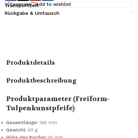
Compare
Add to wishlist
Transportzeit
Rückgabe & Umtausch
Produktdetails
Produktbeschreibung
Produktparameter (Freiform-
Tulpenkunstpfeife)
Gesamtlänge:
166 mm
Gewicht:
65 g
Höhe des Kopfes:
61 mm