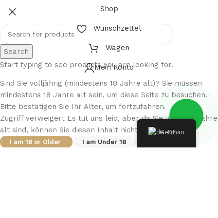
Shop
Wunschzettel
Wagen
Search
Start typing to see products you are looking for.
Mein Konto
Sind Sie volljährig (mindestens 18 Jahre alt)? Sie müssen
mindestens 18 Jahre alt sein, um diese Seite zu besuchen.
Bitte bestätigen Sie Ihr Alter, um fortzufahren.
Zugriff verweigert Es tut uns leid, aber da Sie unter 18 Jahre
alt sind, können Sie diesen Inhalt nicht aufrufen.
German
I am 18 or Older
I am Under 18