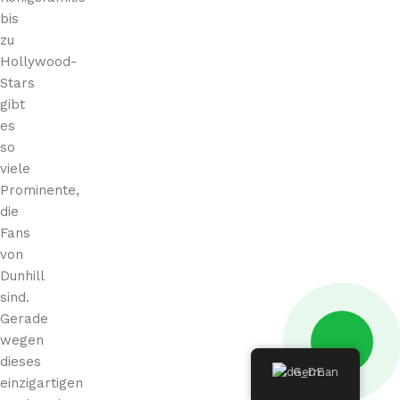
bis
zu
Hollywood-
Stars
gibt
es
so
viele
Prominente,
die
Fans
von
Dunhill
sind.
Gerade
wegen
dieses
German
einzigartigen