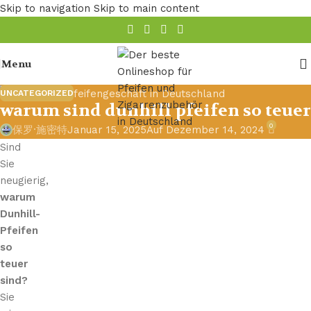
Skip to navigation
Skip to main content
Menu
UNCATEGORIZED
warum sind dunhill pfeifen so teuer
0
保罗·施密特
Januar 15, 2025
Auf Dezember 14, 2024
Sind
Sie
neugierig,
warum
Dunhill-
Pfeifen
so
teuer
sind?
Sie