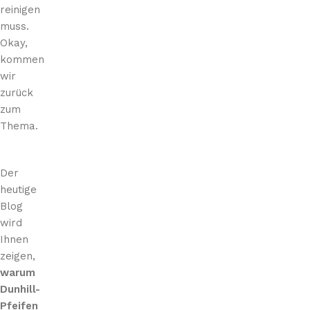
e
-
h
reinigen
l
F
a
muss.
m
o
n
Okay,
u
r
d
kommen
n
m
e
wir
d
l
zurück
s
t
zum
ü
Thema.
c
k
Der
heutige
Blog
wird
Ihnen
zeigen,
warum
Dunhill-
Pfeifen