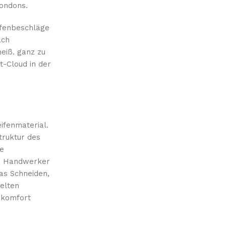
Londons.
ifenbeschläge
ach
eiß. ganz zu
t-Cloud in der
ifenmaterial.
truktur des
de
die Handwerker
as Schneiden,
kelten
hkomfort