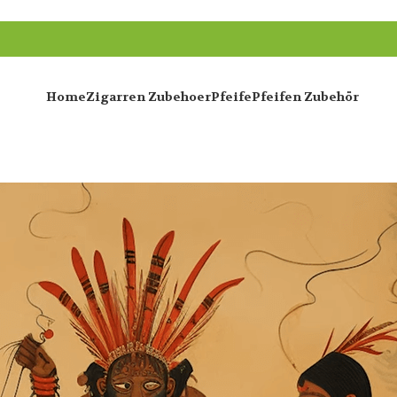
Home
Zigarren Zubehoer
Pfeife
Pfeifen Zubehör
, und viele behaupten, dass
Bruyèrepfeifen
die besten
Holz-P
ch habe es selbst ausprobiert und die Erfahrung war einfac
ie Kunsthandwerker von
MUXIANG
, die ihre Pfeifen als Kun
on ihrem Produktionsprozess gemacht habe, und wenn Sie ihne
rig es für sie ist, diese handgeschnitzten Pfeifen herzustell