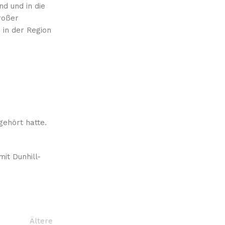
d und in die
roßer
 in der Region
gehört hatte.
mit Dunhill-
Ältere