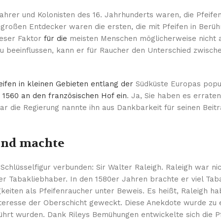
efahrer und Kolonisten des 16. Jahrhunderts waren, die Pfeifen
 großen Entdecker waren die ersten, die mit Pfeifen in Ber
ieser Faktor
für die
meisten Menschen möglicherweise nicht 
u beeinflussen, kann er für Raucher den Unterschied zwisch
ifen in kleinen Gebieten entlang der
Südküste Europas popu
 1560 an den französischen Hof ein
. Ja, Sie haben es errate
r die Regierung nannte ihn aus Dankbarkeit für seinen Beitr
end machte
Schlüsselfigur verbunden: Sir Walter Raleigh. Raleigh war nic
r Tabakliebhaber. In den 1580er Jahren brachte er viel Tab
igkeiten als Pfeifenraucher unter Beweis. Es heißt, Raleigh h
 Interesse der Oberschicht geweckt. Diese Anekdote wurde zu
führt wurden. Dank Rileys Bemühungen entwickelte sich die P