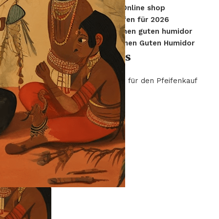
miterlebt
Bester Pfeifen Online shop
Die besten Pfeifen für 2026
wo kaufe ich einen guten humidor
Wo Kaufe Ich Einen Guten Humidor
Categories
Online-Ratgeber für den Pfeifenkauf
Uncategorized