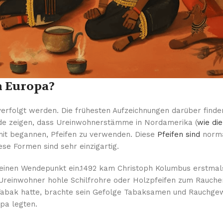
h Europa?
erfolgt werden. Die frühesten Aufzeichnungen darüber finden
nde zeigen, dass Ureinwohnerstämme in Nordamerika (
wie die
amit begannen, Pfeifen zu verwenden. Diese
Pfeifen sind
norma
ese Formen sind sehr einzigartig.
 einen Wendepunkt ein.1492 kam Christoph Kolumbus erstmal
e Ureinwohner hohle Schilfrohre oder Holzpfeifen zum Rauch
Tabak hatte, brachte sein Gefolge Tabaksamen und Rauchge
pa legten.