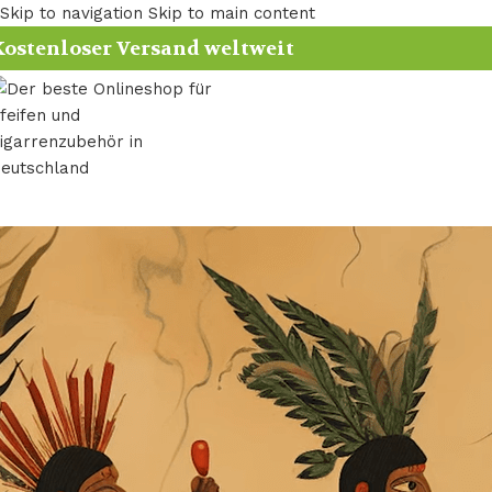
Skip to navigation
Skip to main content
ostenloser Versand weltweit
UNCATEGORIZED
Die Geschichte der Tabakpfeife
Geschrieben von
保罗·施密特
Auf März 6, 2025
Du hast gefragt, welche die besten Pfeifen aller Zeiten sind
Ich kann verstehen, warum so viele Menschen das denken – i
Besonders die High-End-Pfeifenhersteller wie
Dunhill
oder d
präsentieren – sehen Sie sich das Bild unten an, das ich v
Herstellen der Pfeifen zusehen, werden Sie wissen, wie schwie