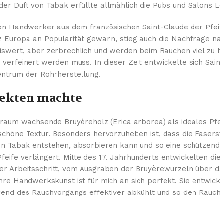
er Duft von Tabak erfüllte allmählich die Pubs und Salons 
hten Handwerker aus dem französischen Saint-Claude der Pfe
nz Europa an Popularität gewann, stieg auch die Nachfrage n
eiswert, aber zerbrechlich und werden beim Rauchen viel zu h
verfeinert werden muss. In dieser Zeit entwickelte sich Sain
entrum der Rohrherstellung.
jekten machte
raum wachsende Bruyèreholz (Erica arborea) als ideales Pfe
rschöne Textur. Besonders hervorzuheben ist, dass die Fasers
von Tabak entstehen, absorbieren kann und so eine schützen
 Pfeife verlängert. Mitte des 17. Jahrhunderts entwickelten 
der Arbeitsschritt, vom Ausgraben der Bruyèrewurzeln über d
Ihre Handwerkskunst ist für mich an sich perfekt. Sie entwic
end des Rauchvorgangs effektiver abkühlt und so den Rauc