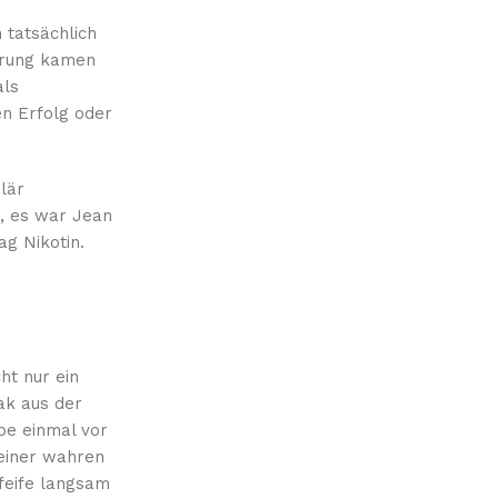
 tatsächlich
ührung kamen
als
en Erfolg oder
lär
n, es war Jean
ag Nikotin.
ht nur ein
ak aus der
abe einmal vor
 einer wahren
feife langsam