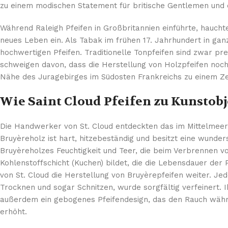
zu einem modischen Statement für britische Gentlemen und d
Während Raleigh Pfeifen in Großbritannien einführte, hauc
neues Leben ein. Als Tabak im frühen 17. Jahrhundert in ga
hochwertigen Pfeifen. Traditionelle Tonpfeifen sind zwar pr
schweigen davon, dass die Herstellung von Holzpfeifen noch 
Nähe des Juragebirges im Südosten Frankreichs zu einem Z
Wie Saint Cloud Pfeifen zu Kunstob
Die Handwerker von St. Cloud entdeckten das im Mittelmeer
Bruyèreholz ist hart, hitzebeständig und besitzt eine wunde
Bruyèreholzes Feuchtigkeit und Teer, die beim Verbrennen 
Kohlenstoffschicht (Kuchen) bildet, die die Lebensdauer der
von St. Cloud die Herstellung von Bruyèrepfeifen weiter. Je
Trocknen und sogar Schnitzen, wurde sorgfältig verfeinert. 
außerdem ein gebogenes Pfeifendesign, das den Rauch währ
erhöht.