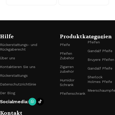
Hilfe
Produktkategorien
Freehand-
Pfeifen
Rückerstattungs- und
Pfeife
Rückgaberecht
Gandalf Pfeife
Pfeifen
Über uns
Zubehör
Bruyere Pfeifen
Kontaktieren Sie uns
Zigarren
Gandalf Pfeife
zubehör
Rückerstattungs
Sherlock
Humidor
Holmes Pfeife
Datenschutzrichtlinie
Schrank
Meerschaumpfe
Der Blog
Pfeifenschrank
Socialmedia:
Kontakt