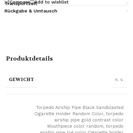
Compare
Add to wishlist
Transportzeit
Rückgabe & Umtausch
Produktdetails
GEWICHT
n. v.
Torpedo Airship Pipe Black Sandblasted
Cigarette Holder Random Color
,
torpedo
airship pipe gold contrast color
Mouthpiece color random
,
torpedo
airship pipe log color Cigarette holder