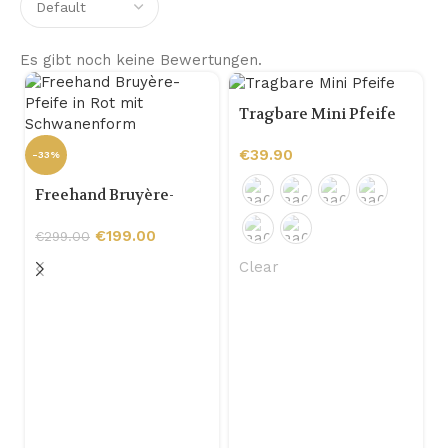
Es gibt noch keine Bewertungen.
Tragbare Mini Pfeife
€
39.90
-33%
Freehand Bruyère-
Pfeife in Rot mit
Schwanenform
€
199.00
€
299.00
Clear