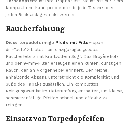
Torpedopfeife
ist ihre Tragbarkeit. Sie ist mit nur 7 cm
kompakt und kann problemlos in jede Tasche oder
jeden Rucksack gesteckt werden.
Raucherfahrung
Diese torpedoförmige
Pfeife mit Filter
<span
dir=“auto“> bietet ein einzigartiges „cooles
Raucherlebnis mit kraftvollem Sog“. Das Bruyèreholz
und der 9-mm-Filter erzeugen einen kühlen, dunstigen
Rauch, der an Morgennebel erinnert. Der reiche,
anhaltende Abgang unterstreicht die Komplexität und
Süße des Tabaks zusätzlich. Ein komplettes
Reinigungsset ist im Lieferumfang enthalten, um kleine,
schmutzanfällige Pfeifen schnell und effektiv zu
reinigen.
Einsatz von Torpedopfeifen