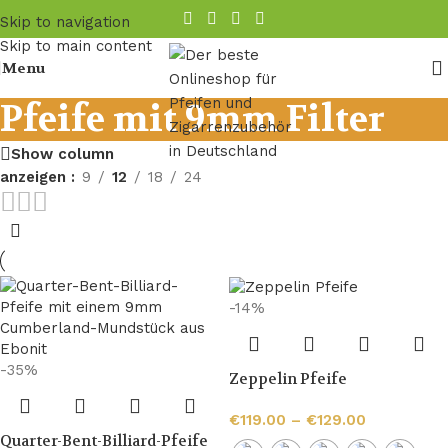
Skip to navigation
Skip to main content
Menu
Pfeife mit 9mm Filter
Show column
anzeigen
9
12
18
24
-14%
-35%
Zeppelin Pfeife
€
119.00
–
€
129.00
Quarter-Bent-Billiard-Pfeife