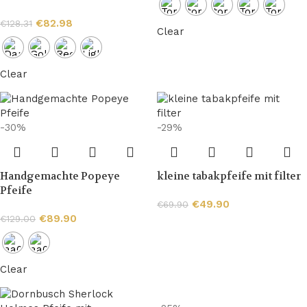
€
82.98
€
128.31
Clear
Clear
-30%
-29%
Handgemachte Popeye
kleine tabakpfeife mit filter
Pfeife
€
49.90
€
69.90
€
89.90
€
129.00
Clear