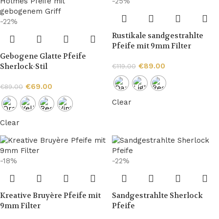
-25%
-22%
Rustikale sandgestrahlte
Pfeife mit 9mm Filter
Gebogene Glatte Pfeife
Sherlock-Stil
€
89.00
€
119.00
€
69.00
€
89.00
Clear
Clear
-18%
-22%
Kreative Bruyère Pfeife mit
Sandgestrahlte Sherlock
9mm Filter
Pfeife