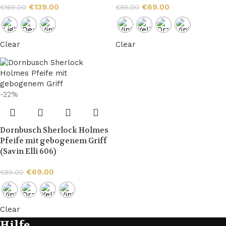
€
139.00
€
69.00
€
169.00
€
89.00
Clear
Clear
-22%
Dornbusch Sherlock Holmes
Pfeife mit gebogenem Griff
(Savin Elli 606)
€
69.00
€
89.00
Clear
Hilfe