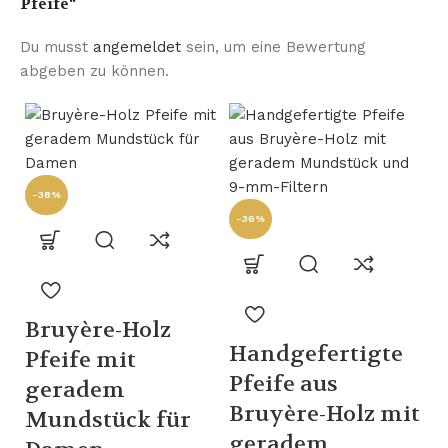
Pfeife“
Du musst
angemeldet
sein, um eine Bewertung
abgeben zu können.
-38%
-36%
-
Bruyère-Holz
Handgefertigte
Pfeife mit
Pfeife aus
geradem
Bruyère-Holz mit
Mundstück für
geradem