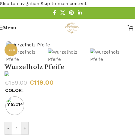
Skip to navigation
Skip to main content
Menu
Startseite
/
Pfeife
/
Holz Pfeife
/
Bruyere Pfeifen
-25%
Wurzelholz Pfeife
€
119.00
€
159.00
COLOR
-
+