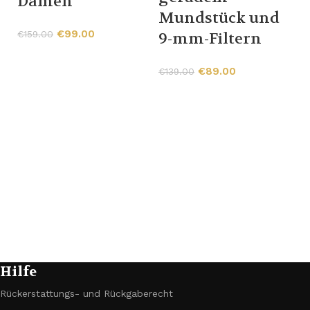
Damen
H
Mundstück und
G
€
99.00
€
159.00
9-mm-Filtern
€
€
89.00
€
139.00
Hilfe
Rückerstattungs- und Rückgaberecht