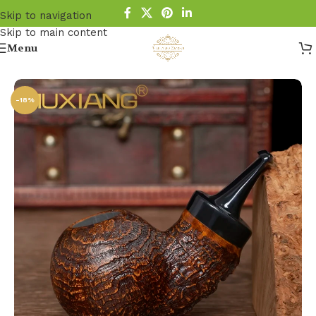
Skip to navigation
Skip to main content
Menu
Startseite
/
Pfeife
-18%