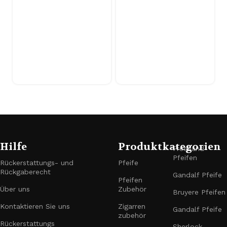
Cumberland-
Mundstück
Hilfe
Produktkategorien
Freehand-
Pfeifen
Rückerstattungs- und
Pfeife
Rückgaberecht
Gandalf Pfeife
Pfeifen
Über uns
Zubehör
Bruyere Pfeifen
Kontaktieren Sie uns
Zigarren
Gandalf Pfeife
zubehör
Rückerstattungs
Sherlock