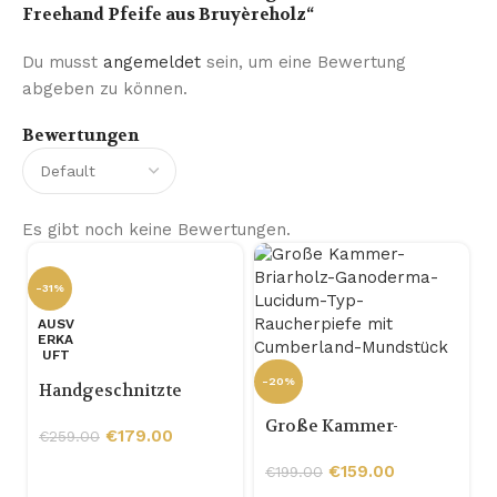
Freehand Pfeife aus Bruyèreholz“
Du musst
angemeldet
sein, um eine Bewertung
abgeben zu können.
Bewertungen
Es gibt noch keine Bewertungen.
-31%
AUSV
ERKA
UFT
-20%
Handgeschnitzte
Briarholz-
Große Kammer-
Sandgestrahlte 9-mm-
€
179.00
€
259.00
Briarholz-Ganoderma-
Tabakpfeife mit Burl
Lucidum-Typ-
€
159.00
€
199.00
-
Raucherpiefe mit