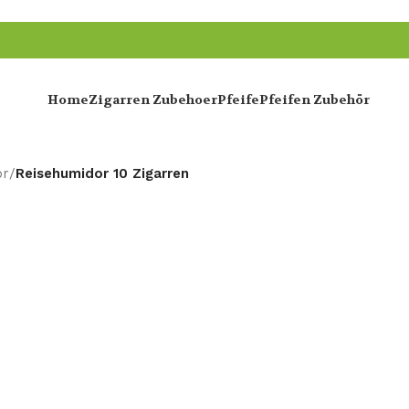
Home
Zigarren Zubehoer
Pfeife
Pfeifen Zubehör
or
/
Reisehumidor 10 Zigarren