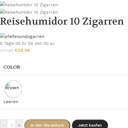
Reisehumidor 10 Zigarren
0
Tage
00
hr
00
min
00
sc
€
58.98
€
72.92
COLOR
Leeren
-
+
In den Warenkorb
Jetzt kaufen