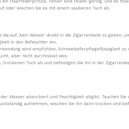
h ein Haarfederprinzip. Fehler sind relativ gering, und es m
rauf oder wischen Sie es mit einem sauberen Tuch ab.
ie darauf, kein Wasser direkt in die Zigarrenkiste zu geben,
keit in den Befeuchter ein.
erwendung wird empfohlen, Schneekieferpflegeflüssigkeit zu
ucht, aber nicht durchnässt sein.
 trockenen Tuch ab und befestigen Sie ihn in der Zigarrenk
er Wasser absorbiert und Feuchtigkeit abgibt. Tauchen Sie de
 vollständig aufnehmen, wischen Sie ihn dann trocken und b