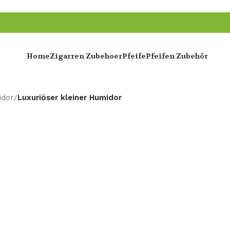
Home
Zigarren Zubehoer
Pfeife
Pfeifen Zubehör
idor
/
Luxuriöser kleiner Humidor