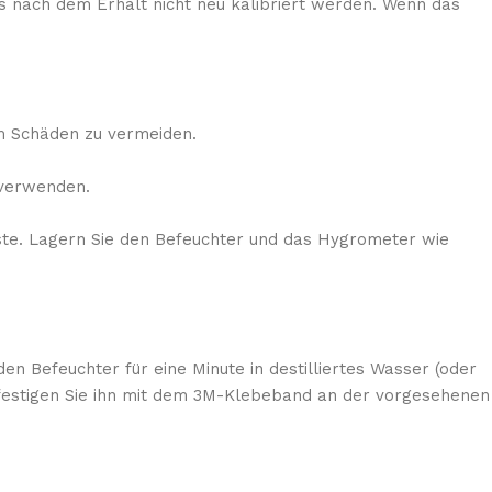
uss nach dem Erhalt nicht neu kalibriert werden. Wenn das
 um Schäden zu vermeiden.
 verwenden.
iste. Lagern Sie den Befeuchter und das Hygrometer wie
n Befeuchter für eine Minute in destilliertes Wasser (oder
efestigen Sie ihn mit dem 3M-Klebeband an der vorgesehenen