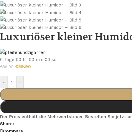
Luxuriöser kleiner Humid
0
Tage
00
hr
00
min
00
sc
€
59.90
€
89.90
-
+
Der Preis enthält die Mehrwertsteuer. Bestellen Sie jetzt
Share:
Compare