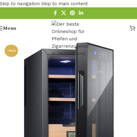
Skip to navigation
Skip to main content
Menu
seite
/
behälter zur lagerung von zigarren​
/
Zigarren Humidor
-40%