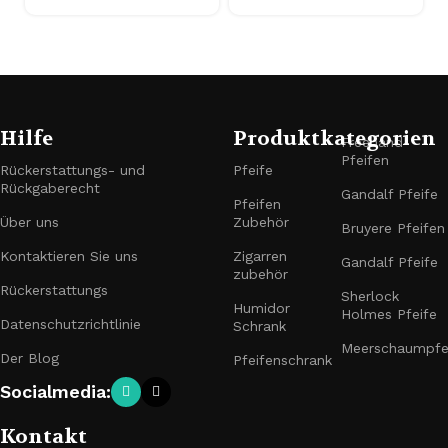
Hilfe
Produktkategorien
Freehand-
Pfeifen
Rückerstattungs- und
Pfeife
Rückgaberecht
Gandalf Pfeife
Pfeifen
Über uns
Zubehör
Bruyere Pfeifen
Kontaktieren Sie uns
Zigarren
Gandalf Pfeife
zubehör
Rückerstattungs
Sherlock
Humidor
Holmes Pfeife
Datenschutzrichtlinie
Schrank
Meerschaumpfe
Der Blog
Pfeifenschrank
Socialmedia:
Kontakt