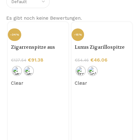
Es gibt noch keine Bewertungen.
-34%
-15%
Zigarrenspitze aus
Luxus Zigarillospitze
vergoldetem Leder
€
91.38
€
46.06
€
137.54
€
54.46
Clear
Clear
-