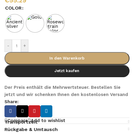
€
55.29
COLOR
-
+
In den Warenkorb
Jetzt kaufen
Der Preis enthält die Mehrwertsteuer. Bestellen Sie
jetzt und wir schenken Ihnen den kostenlosen Versand
Share:
Compare
Add to wishlist
Transportzeit
Rückgabe & Umtausch