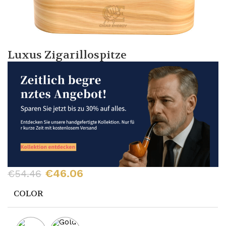
Luxus Zigarillospitze
€
46.06
€
54.46
COLOR