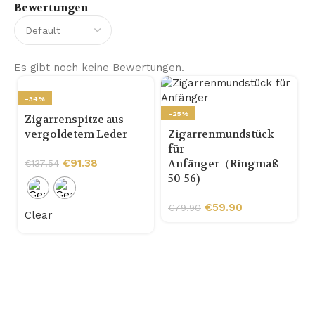
Bewertungen
Es gibt noch keine Bewertungen.
-34%
-25%
Zigarrenspitze aus
vergoldetem Leder
Zigarrenmundstück
für
€
91.38
Anfänger（Ringmaß
€
137.54
50-56)
€
59.90
€
79.90
Clear