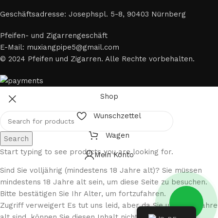
Geschäftsadresse: Josephspl. 5-8, 90403 Nürnberg
Pfeifen- und Zigarrengeschäft
E-Mail: muxiangpipe5@gmail.com
© 2024 Pfeifen und Zigarren. Alle Rechte vorbehalten.
Shop
Wunschzettel
Wagen
Search
Start typing to see products you are looking for.
Mein Konto
Sind Sie volljährig (mindestens 18 Jahre alt)? Sie müssen
mindestens 18 Jahre alt sein, um diese Seite zu besuchen.
Bitte bestätigen Sie Ihr Alter, um fortzufahren.
Zugriff verweigert Es tut uns leid, aber da Sie unter 18 Jahre
alt sind, können Sie diesen Inhalt nicht aufrufen.