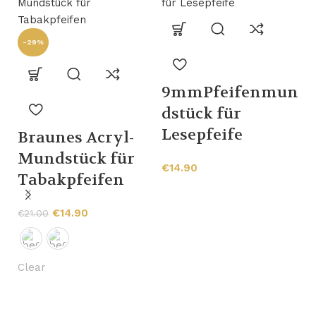
-29%
9mmPfeifenmun
dstück für
Lesepfeife
Braunes Acryl-
Mundstück für
€
14.90
Tabakpfeifen
P
€
14.90
k
€
21.00
r
(
Clear
€