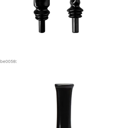
be0058: