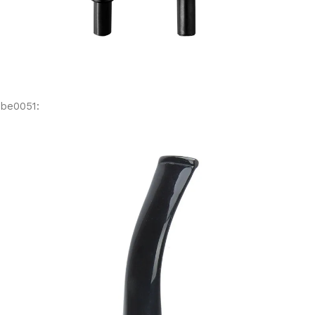
be0051: