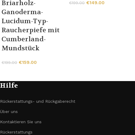
Briarholz-
€
149.00
€
199.00
Ganoderma-
Lucidum-Typ-
Raucherpiefe mit
Cumberland-
Mundstück
€
159.00
€
199.00
Hilfe
Rückerstattungs- und Rückgaberecht
Über uns
Kontaktieren Sie uns
Rückerstattungs