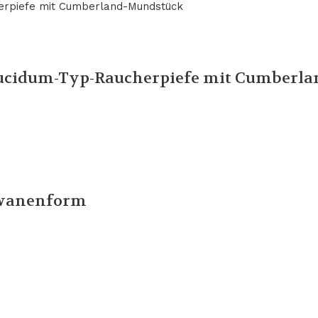
ucidum-Typ-Raucherpiefe mit Cumberl
chwanenform