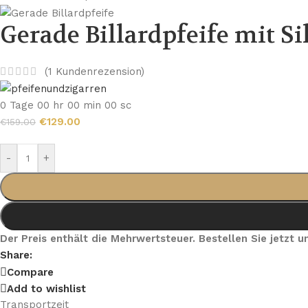
Gerade Billardpfeife mit Si
(
1
Kundenrezension)
0
Tage
00
hr
00
min
00
sc
€
129.00
€
159.00
-
+
Der Preis enthält die Mehrwertsteuer. Bestellen Sie jetzt
Share:
Compare
Add to wishlist
Transportzeit