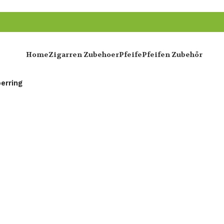
Home
Zigarren Zubehoer
Pfeife
Pfeifen Zubehör
berring