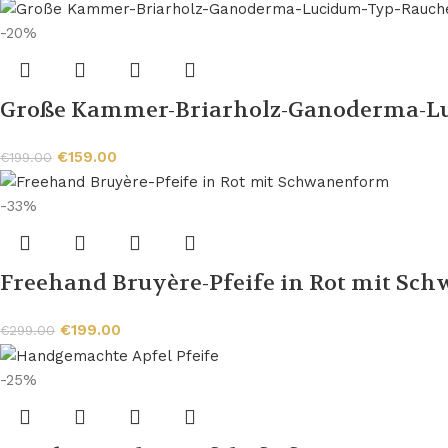
-20%
Große Kammer-Briarholz-Ganoderma-L
€
159.00
€
199.00
-33%
Freehand Bruyère-Pfeife in Rot mit S
€
199.00
€
299.00
-25%