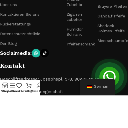
Über uns
Zubehör
Bruyere Pfeifen
Kontaktieren Sie uns
Zigarren
Gandalf Pfeife
zubehör
Rückerstattungs
Sherlock
Humidor
Holmes Pfeife
Datenschutzrichtlinie
Schrank
Meerschaumpfe
Der Blog
Pfeifenschrank
Socialmedia:
Kontakt
Geschäftsadresse: Josephspl. 5-8, 90403 Nürnberg
German
Pfeifen- und Zigarrengeschäft
Shop
Seitenleiste
Wunschzettel
Wagen
Mein Konto
E-Mail: muxiangpipe5@gmail.com
© 2024 Pfeifen und Zigarren. Alle Rechte vorbehalten.