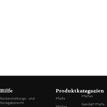
Hilfe
Produktkategorien
Freehand-
Pfeifen
Rückerstattungs- und
Pfeife
Rückgaberecht
Gandalf Pfeife
Pfeifen