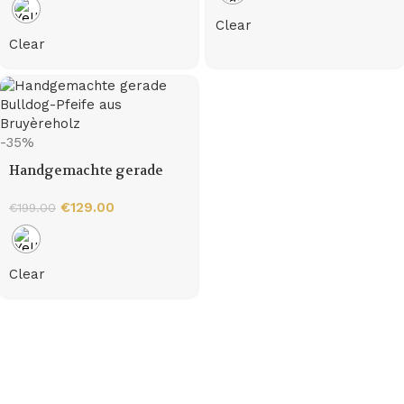
Clear
Clear
-35%
Handgemachte gerade
Bulldog-Pfeife aus
Bruyèreholz
€
129.00
€
199.00
Clear