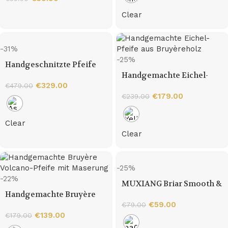
Clear
-31%
-25%
Handgeschnitzte Pfeife
aus Bruyèreholz in
Handgemachte Eichel-
Penisform (Freehand-Stil)
€
329.00
Pfeife aus Bruyèreholz
€
479.00
€
179.00
€
239.00
Clear
Clear
-25%
-22%
MUXIANG Briar Smooth &
Handgemachte Bruyère
Sandblasted Hungarian
Volcano-Pfeife mit
Big Bend Pipe
€
59.00
€
79.00
Maserung
€
139.00
€
179.00