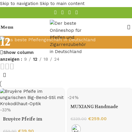
Skip to navigation
Skip to main content
Menu
12
Show column
anzeigen
9
12
18
24
-24%
MUXIANG Handmade
-33%
Elegant Ballet Shoe
Bruyère Pfeife im
Shaped Tobacco Pipe
€
259.00
€
339.00
ungarischen Big-Bend-Stil
mit Krokodilhaut-Optik
€
39.90
€
59.90