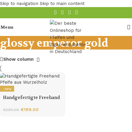
Skip to navigation
Skip to main content
[One thing, one beat]
Menu
glossy emperor gold
Show column
-33%
Handgefertigte Freehand
Pfeife aus Wurzelholz
€
199.00
€
299.00