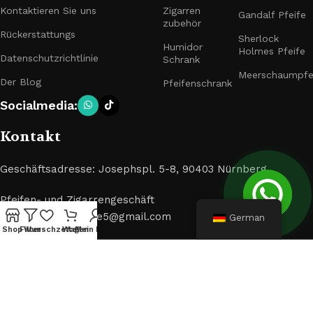
Kontaktieren Sie uns
Zigarren
Gandalf Pfeife
zubehör
Rückerstattungs
Sherlock
Humidor
Holmes Pfeife
Datenschutzrichtlinie
Schrank
Meerschaumpfe
Der Blog
Pfeifenschrank
Socialmedia:
Kontakt
Geschäftsadresse: Josephspl. 5-8, 90403 Nürnberg
Pfeifen- und Zigarrengeschäft
E-Mail: muxiangpipe5@gmail.com
German
Shop
Filter
Wunschzettel
Wagen
Mein Konto
© 2024 Pfeifen und Zigarren. Alle Rechte vorbehalten.