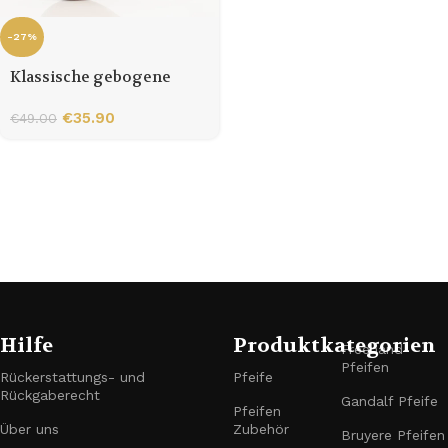
-27%
Klassische gebogene
Holzpfeife für Einsteiger
€
35.90
€
49.00
Hilfe
Produktkategorien
Freehand-
Pfeifen
Rückerstattungs- und
Pfeife
Rückgaberecht
Gandalf Pfeife
Pfeifen
Über uns
Zubehör
Bruyere Pfeifen