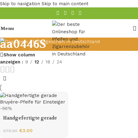
Skip to navigation
Skip to main content
Menu
aa0446S
Show column
anzeigen
9
12
18
24
-96%
Handgefertigte gerade
Bruyère-Pfeife für
Einsteiger
€
3.00
€
79.90